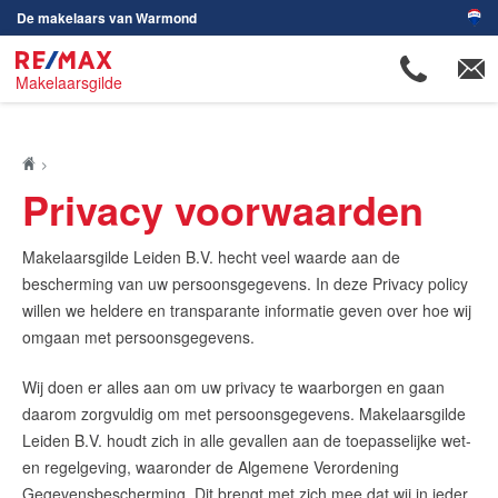
De makelaars van Warmond
Makelaarsgilde
De Makelaars van Warmond is onderdeel van
RE/MAX Makelaarsgilde,
De Makelaars van Leiden
Privacy voorwaarden
Makelaarsgilde Leiden B.V. hecht veel waarde aan de
Maak een afspraak
bescherming van uw persoonsgegevens. In deze Privacy policy
willen we heldere en transparante informatie geven over hoe wij
RE/MAX Makelaarsgilde
omgaan met persoonsgegevens.
makelaarsgilde@remax.nl
Wij doen er alles aan om uw privacy te waarborgen en gaan
+31 (0)71 516 23 70
daarom zorgvuldig om met persoonsgegevens. Makelaarsgilde
Leiden B.V. houdt zich in alle gevallen aan de toepasselijke wet-
en regelgeving, waaronder de Algemene Verordening
Gegevensbescherming. Dit brengt met zich mee dat wij in ieder