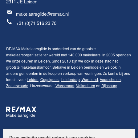
2311 JE
Leiden
makelaarsgilde@remax.nl
+31 (0)71 516 23 70
RE/MAX Makelaarsgilde is onderdeel van de grootste
makelaarsorganisatie ter wereld met 140.000 makelaars. In 2005 openden
we onze deuren in Leiden. Sinds 2013 zijn we ook in deze stad het
grootste makelaarskantoor. Behalve in Leiden bemiddelen we ook in
andere gemeenten in de koop en verkoop van woningen. Zo kunt u bij ons
terecht voor
Leiden
,
Oegstgeest
,
Leiderdorp
,
Warmond
,
Voorschoten
,
Zoeterwoude
, Hazerswoude,
Wassenaar
,
Valkenburg
en
Rijnsburg
.
Makelaarsgilde
Volg ons op:
Deze website maakt gebruik van cookies